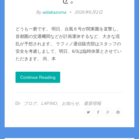
By
aidakazuma
•
2026年6月2日
どうも一磨です。 明日、台風６号が関東圏を直撃し、
首都圏の交通機関などが計画運休するなど、大きな混
乱が予想されます。 ラフィノ通信販売部はスタッフの
安全を考慮しまして、明日、6/3は臨時休業とさせてい
ただきます。 尚、本
Continue Reading
ブログ
,
LAFINO
,
お知らせ
,
最新情報