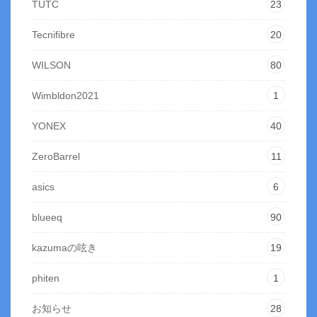
TUTC
23
Tecnifibre
20
WILSON
80
Wimbldon2021
1
YONEX
40
ZeroBarrel
11
asics
6
blueeq
90
kazumaの呟き
19
phiten
1
お知らせ
28