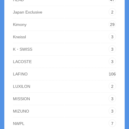
Japan Exclusive
2
Kimony
29
Kneissl
3
K・SWISS
3
LACOSTE
3
LAFINO
106
LUXILON
2
MISSION
3
MIZUNO
3
NWPL
7