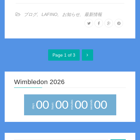
ブログ
,
LAFINO
,
お知らせ
,
最新情報
Page 1 of 3
Wimbledon 2026
0
0
0
0
0
0
0
0
minutes
seconds
hours
days