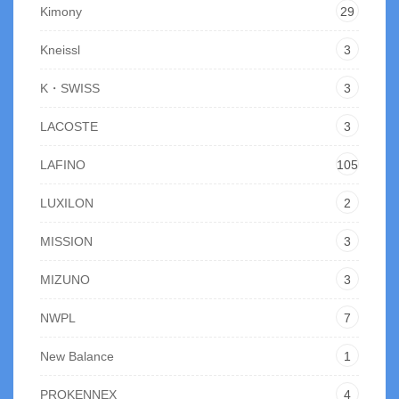
Kimony
29
Kneissl
3
K・SWISS
3
LACOSTE
3
LAFINO
105
LUXILON
2
MISSION
3
MIZUNO
3
NWPL
7
New Balance
1
PROKENNEX
4