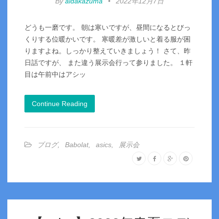
By
aidakazuma
•
2022年12月7日
どうも一磨です。 朝は寒いですが、昼間になるとびっ
くりする位暖かいです。 寒暖差が激しいと着る服が困
りますよね。しっかり整えていきましょう！ さて、昨
日話ですが、 また違う展示会行って参りました。 １軒
目は午前中はアシッ
Continue Reading
ブログ
,
Babolat
,
asics
,
展示会