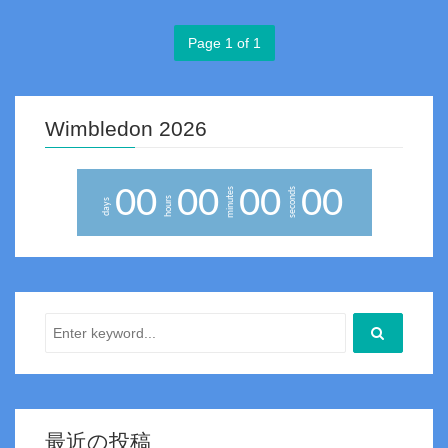
Page 1 of 1
Wimbledon 2026
0
0
0
0
0
0
0
0
minutes
seconds
hours
days
最近の投稿