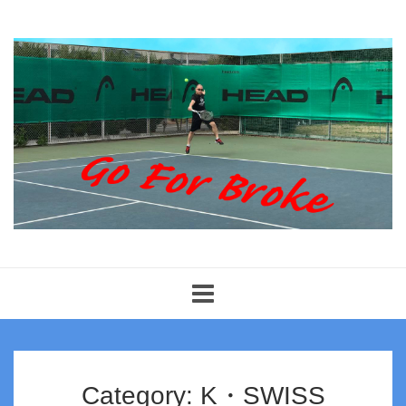
Toggle
navigation
Category: K・SWISS