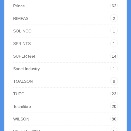
Prince
62
RIMPAS
2
SOLINCO
1
SPRINTS
1
SUPER feet
14
Sanei Industry
1
TOALSON
9
TUTC
23
Tecnifibre
20
WILSON
80