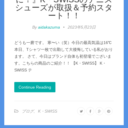
シューズが取扱＆予約スタ
ート！！
By
aidakazuma
•
2023年5月23日
どうも一磨です。 寒〜い（笑）今日の最高気温は16℃
本日、Tシャツ一枚で出勤して大後悔している私がおり
ます。 さて、今日はブランド自体も初登場でございま
す。こちらの商品のご紹介！！ 【K・SWISS】 K・
SWISS テ
Continue Reading
ブログ
,
K・SWISS