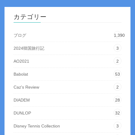
カテゴリー
ブログ
1,390
2024韓国旅行記
3
AO2021
2
Babolat
53
Caz's Review
2
DIADEM
28
DUNLOP
32
Disney Tennis Collection
3