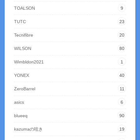
TOALSON
9
TUTC
23
Tecnifibre
20
WILSON
80
Wimbldon2021
1
YONEX
40
ZeroBarrel
11
asics
6
blueeq
90
kazumaの呟き
19