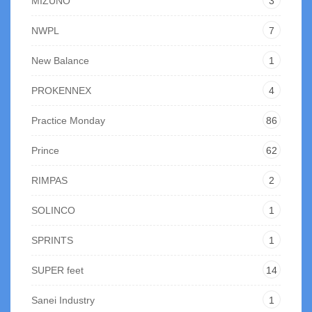
MIZUNO
3
NWPL
7
New Balance
1
PROKENNEX
4
Practice Monday
86
Prince
62
RIMPAS
2
SOLINCO
1
SPRINTS
1
SUPER feet
14
Sanei Industry
1