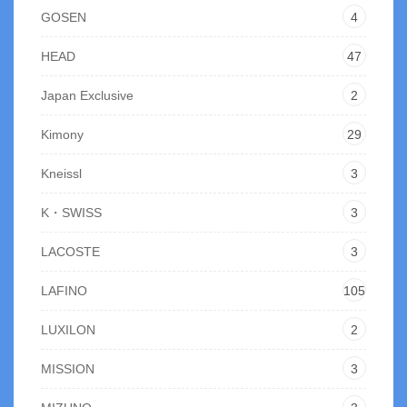
GOSEN
4
HEAD
47
Japan Exclusive
2
Kimony
29
Kneissl
3
K・SWISS
3
LACOSTE
3
LAFINO
105
LUXILON
2
MISSION
3