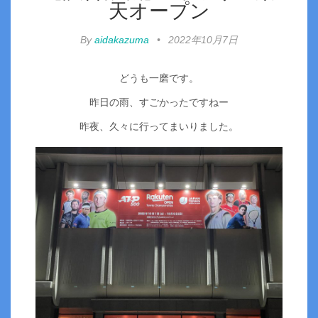
天オープン
By
aidakazuma
•
2022年10月7日
どうも一磨です。
昨日の雨、すごかったですねー
昨夜、久々に行ってまいりました。