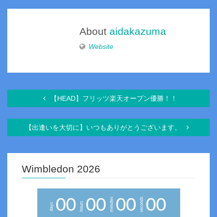
About
aidakazuma
Website
【HEAD】フリッツ楽天オープン優勝！！
【出逢いを大切に】いつもありがとうございます。
Wimbledon 2026
0
0
0
0
0
0
0
0
minutes
seconds
hours
days